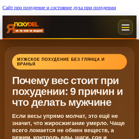
Сайт про похудение и состояние духа при похудении
DEL
ПОХУ
Я
но по мне не видно!
МУЖСКОЕ ПОХУДЕНИЕ БЕЗ ГЛЯНЦА И
ВРАНЬЯ
Почему вес стоит при
похудении: 9 причин и
что делать мужчине
Если весы упрямо молчат, это ещё не
значит, что жиросжигание умерло. Чаще
всего ломается не обмен веществ, а
режим, контроль еды, шаги, сон и