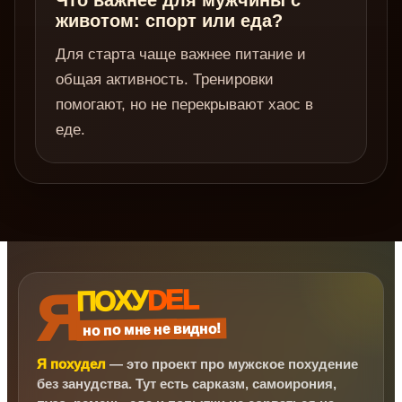
Что важнее для мужчины с
животом: спорт или еда?
Для старта чаще важнее питание и
общая активность. Тренировки
помогают, но не перекрывают хаос в
еде.
Я
DEL
ПОХУ
но по мне не видно!
Я похудел
— это проект про мужское похудение
без занудства. Тут есть сарказм, самоирония,